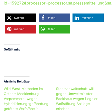
id=159272&processor=processor.sa.pressemitteilung&s
twittern
teilen
mitteilen
merken
teilen
Gefällt mir:
Ähnliche Beiträge
Wild-West-Methoden im
Staatsanwaltschaft will
Osten – Mecklenburg-
gegen Umweltminister
Vorpommern: wegen
Backhaus wegen illegaler
Hybridisierungsgefährdung
Wolfstötung Anklage
getötete Wolfsfähe in
erheben