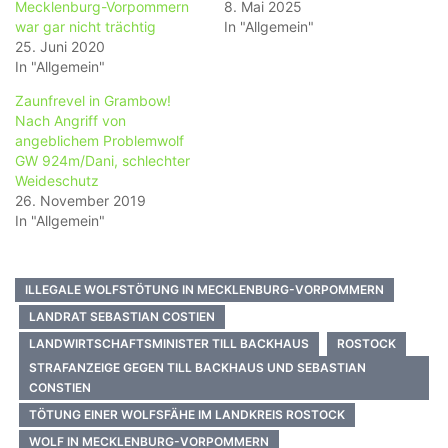
Mecklenburg-Vorpommern
8. Mai 2025
war gar nicht trächtig
In "Allgemein"
25. Juni 2020
In "Allgemein"
Zaunfrevel in Grambow!
Nach Angriff von
angeblichem Problemwolf
GW 924m/Dani, schlechter
Weideschutz
26. November 2019
In "Allgemein"
ILLEGALE WOLFSTÖTUNG IN MECKLENBURG-VORPOMMERN
LANDRAT SEBASTIAN COSTIEN
LANDWIRTSCHAFTSMINISTER TILL BACKHAUS
ROSTOCK
STRAFANZEIGE GEGEN TILL BACKHAUS UND SEBASTIAN
CONSTIEN
TÖTUNG EINER WOLFSFÄHE IM LANDKREIS ROSTOCK
WOLF IN MECKLENBURG-VORPOMMERN