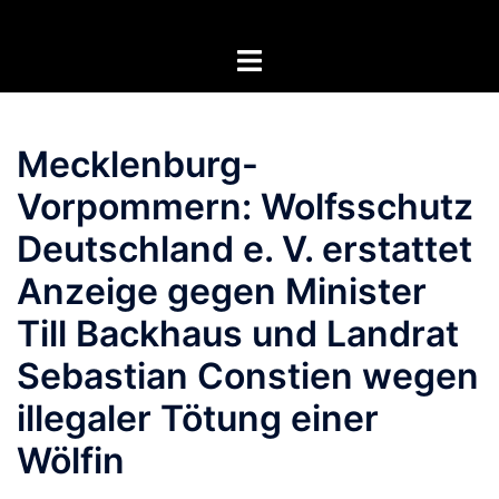
Zum
Inhalt
Menü
springen
umschalten
Mecklenburg-
Vorpommern: Wolfsschutz
Deutschland e. V. erstattet
Anzeige gegen Minister
Till Backhaus und Landrat
Sebastian Constien wegen
illegaler Tötung einer
Wölfin