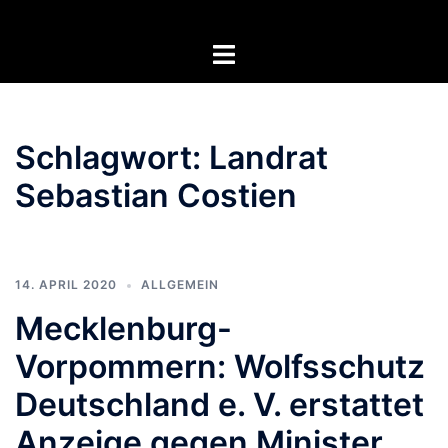
Zum
Inhalt
Menü
springen
umschalten
Schlagwort:
Landrat
Sebastian Costien
14. APRIL 2020
ALLGEMEIN
Mecklenburg-
Vorpommern: Wolfsschutz
Deutschland e. V. erstattet
Anzeige gegen Minister