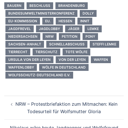
BAUERN
BESCHLUSS
BRANDENBURG
BUNDESUMWELTMINISTERKONFERENZ
DOLLY
EU-KOMMISSION
EU.
HESSEN
INNIT
JAGDFREVEL
JAGDLOBBY
JÄGER
LEMKE
NIEDERSACHSEN
NRW
PETITION
PONY
SACHSEN-ANHALT
SCHNELLABSCHUSS
STEFFI LEMKE
TIERRECHT
TIERSCHUTZ
TOTE WÖLFE
URSULA VON DER LEYEN
VON DER LEYEN
WAFFEN
WAFFENLOBBY
WÖLFE IN DEUTSCHLAND
WOLFSSCHUTZ-DEUTSCHLAND E.V.
Beitragsnavigation
NRW – Protestbriefaktion zum Mitmachen: Kein
Todesurteil für Wolfsmutter Gloria
Nikolaus wäre heute Jagdgegner und Wolfsfreund