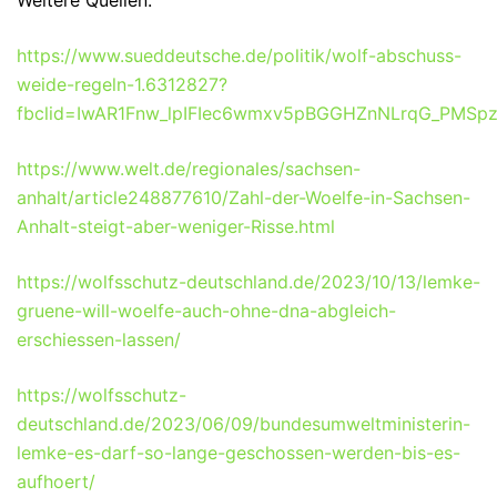
https://www.sueddeutsche.de/politik/wolf-abschuss-
weide-regeln-1.6312827?
fbclid=IwAR1Fnw_lpIFIec6wmxv5pBGGHZnNLrqG_PMSpz
https://www.welt.de/regionales/sachsen-
anhalt/article248877610/Zahl-der-Woelfe-in-Sachsen-
Anhalt-steigt-aber-weniger-Risse.html
https://wolfsschutz-deutschland.de/2023/10/13/lemke-
gruene-will-woelfe-auch-ohne-dna-abgleich-
erschiessen-lassen/
https://wolfsschutz-
deutschland.de/2023/06/09/bundesumweltministerin-
lemke-es-darf-so-lange-geschossen-werden-bis-es-
aufhoert/