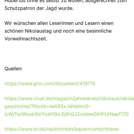
Hubertus ohne es selbst zu wollen, ausgerechnet zum
Schutzpatron der Jagd wurde.
Wir wünschen allen Leserinnen und Lesern einen
schönen Nikolaustag und noch eine besinnliche
Vorweihnachtszeit.
Quellen:
https://www.grin.com/document/419715
https://www.vivat.de/magazin/jahreskreis/nikolaus/nikol
geschichte/?fbclid=IwAR3xJsHdmU0-
icWjTszWoub5kiYosV0kL6jIIhQJ2coiewGlHFUtNapf170
https://www.br.de/nachrichten/bayern/umstrittene-