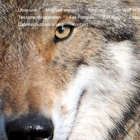
Über uns
Mitglied werden
Satzung
Der Wolf in 
Testamentsspenden
Fall Pumpak
Fall Kurti
Link
Datenschutzerklärung
Kontakt