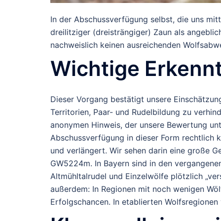
In der
Abschussverfügung selbst
, die uns mit
dreilitziger (dreisträngiger) Zaun
als angeblic
nachweislich
keinen ausreichenden Wolfsabwe
Wichtige Erkenn
Dieser Vorgang bestätigt unsere Einschätzun
Territorien, Paar- und Rudelbildung
zu verhin
anonymen Hinweis, der unsere Bewertung unte
Abschussverfügung in dieser Form rechtlich
und verlängert.
Wir sehen darin eine große Ge
GW5224m.
In Bayern sind in den vergangenen
Altmühltalrudel und Einzelwölfe plötzlich „v
außerdem: In Regionen mit noch
wenigen Wö
Erfolgschancen. In etablierten Wolfsregione