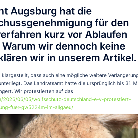
ht Augsburg
hat die
schussgenehmigung für den
erfahren kurz vor Ablaufen
. Warum wir dennoch keine
lären wir in unserem Artikel
t klargestellt, dass auch eine mögliche weitere Verlängerun
nterliegt.
Das Landratsamt hatte die ursprünglich bis 31. M
gert. Wir protestierten auf das
de/2026/06/05/wolfsschutz-deutschland-e-v-protestiert-
ung-fuer-gw5224m-im-allgaeu/