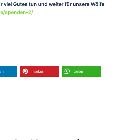
 viel Gutes tun und wei
ter für unsere Wölfe
de/spenden-2/
len
merken
teilen