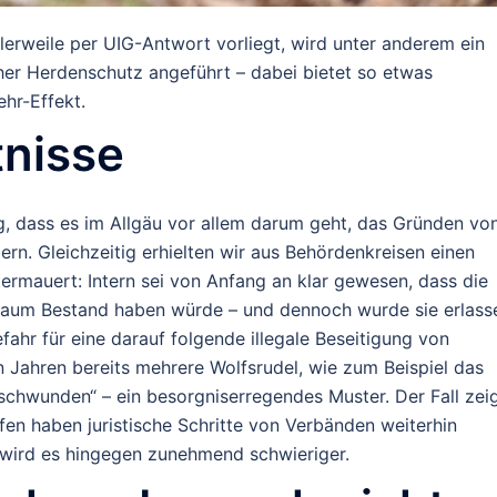
tlerweile per UIG-Antwort vorliegt, wird unter anderem ein
her Herdenschutz angeführt – dabei bietet so etwas
hr-Effekt
.
tnisse
g, dass es im Allgäu vor allem darum geht, das Gründen vo
dern
.
Gleichzeitig erhielten wir aus Behördenkreisen einen
rmauert: Intern sei von Anfang an klar gewesen, dass die
 kaum Bestand haben würde – und dennoch wurde sie erlass
fahr für eine darauf folgende illegale Beseitigung von
 Jahren bereits mehrere Wolfsrudel, wie zum Beispiel das
erschwunden“ – ein besorgniserregendes Muster.
Der Fall zei
lfen
haben juristische Schritte von Verbänden weiterhin
n wird es hingegen zunehmend schwieriger.