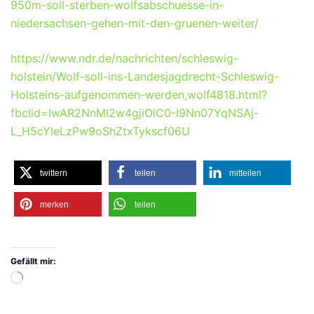
950m-soll-sterben-wolfsabschuesse-in-
niedersachsen-gehen-mit-den-gruenen-weiter/
https://www.ndr.de/nachrichten/schleswig-
holstein/Wolf-soll-ins-Landesjagdrecht-Schleswig-
Holsteins-aufgenommen-werden,wolf4818.html?
fbclid=IwAR2NnMI2w4gjiOlC0-I9Nn07YqNSAj-
L_H5cYleLzPw9oShZtxTykscf06U
twittern
teilen
mitteilen
merken
teilen
Gefällt mir:
Wird
geladen …