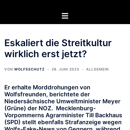
Zum
Inhalt
Menü
springen
umschalten
Eskaliert die Streitkultur
wirklich erst jetzt?
VON
WOLFSSCHUTZ
28. JUNI 2023
ALLGEMEIN
Er erhalte Morddrohungen von
Wolfsfreunden, berichtete der
Niedersächsische Umweltminister Meyer
(Grüne) der NOZ. Mecklenburg-
Vorpommerns Agrarminister Till Backhaus
(SPD) stellt ebenfalls Strafanzeige wegen
Wolfs-Fake-News von Gegnern, während