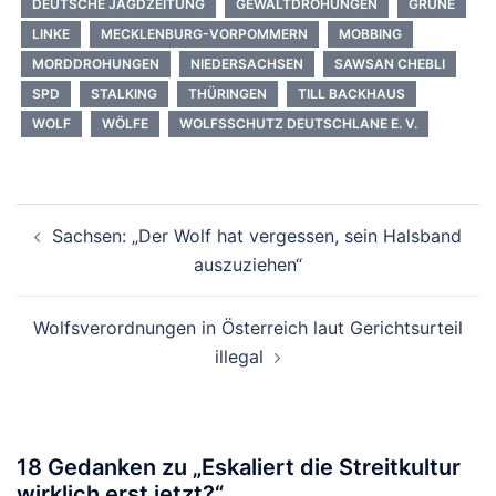
DEUTSCHE JAGDZEITUNG
GEWALTDROHUNGEN
GRÜNE
LINKE
MECKLENBURG-VORPOMMERN
MOBBING
MORDDROHUNGEN
NIEDERSACHSEN
SAWSAN CHEBLI
SPD
STALKING
THÜRINGEN
TILL BACKHAUS
WOLF
WÖLFE
WOLFSSCHUTZ DEUTSCHLANE E. V.
Beitragsnavigation
Sachsen: „Der Wolf hat vergessen, sein Halsband
auszuziehen“
Wolfsverordnungen in Österreich laut Gerichtsurteil
illegal
18 Gedanken zu „
Eskaliert die Streitkultur
wirklich erst jetzt?
“