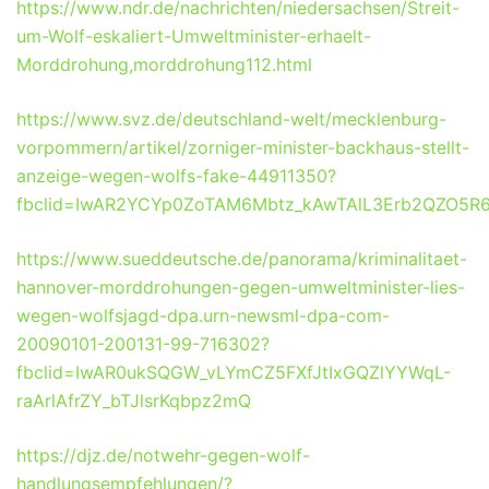
https://www.ndr.de/nachrichten/niedersachsen/Streit-
um-Wolf-eskaliert-Umweltminister-erhaelt-
Morddrohung,morddrohung112.html
https://www.svz.de/deutschland-welt/mecklenburg-
vorpommern/artikel/zorniger-minister-backhaus-stellt-
anzeige-wegen-wolfs-fake-44911350?
fbclid=IwAR2YCYp0ZoTAM6Mbtz_kAwTAlL3Erb2QZO5R
https://www.sueddeutsche.de/panorama/kriminalitaet-
hannover-morddrohungen-gegen-umweltminister-lies-
wegen-wolfsjagd-dpa.urn-newsml-dpa-com-
20090101-200131-99-716302?
fbclid=IwAR0ukSQGW_vLYmCZ5FXfJtIxGQZlYYWqL-
raArlAfrZY_bTJlsrKqbpz2mQ
https://djz.de/notwehr-gegen-wolf-
handlungsempfehlungen/?