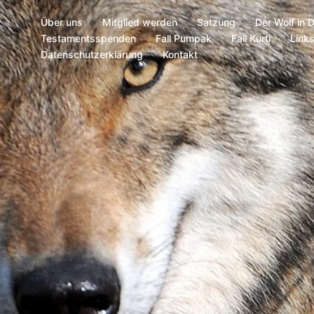
Über uns
Mitglied werden
Satzung
Der Wolf in 
Testamentsspenden
Fall Pumpak
Fall Kurti
Link
Datenschutzerklärung
Kontakt