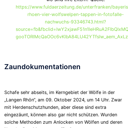
https://www.fuldaerzeitung.de/unterfranken/bayeri
rhoen-vier-wolfswelpen-tappen-in-fotofalle-
nachwuchs-93346743.html?
source=fb&fbclid=IwY2xjawF51n1leHRuA2FlbQIxM
gooTORIMcQaOOc6vKlbA84LU42YTfsIw_aem_Ax
Zaundokumentationen
Schafe sehr abseits, im Kerngebiet der Wölfe in der
„Langen Rhön“, am 09. Oktober 2024, um 14 Uhr. Zwar
mit Herdenschutzhunden, aber diese sind extra
eingezäunt, können also gar nicht schützen. Wurden
solche Methoden zum Anlocken von Wölfen und deren