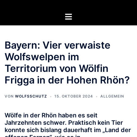
Zum
Inhalt
Menü
springen
umschalten
Bayern: Vier verwaiste
Wolfswelpen im
Territorium von Wölfin
Frigga in der Hohen Rhön?
VON
WOLFSSCHUTZ
15. OKTOBER 2024
ALLGEMEIN
Wölfe in der Rhön haben es seit
Jahrzehnten schwer. Praktisch kein Tier
konnte sich bislang dauerhaft im „Land der