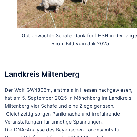
Gut bewachte Schafe, dank fünf HSH in der lang
Rhön. Bild vom Juli 2025.
Landkreis Miltenberg
Der
Wolf
GW4806m,
erstmals
in
Hessen
nachgewiesen,
hat
am
5.
September
2025
in
Mönchberg
im
Landkreis
Miltenberg
vier
Schafe
und
eine
Ziege
gerissen.
Gleichzeitig
sorgen
Panikmache
und
irreführende
Veranstaltungen
für
unnötige
Spannungen.
Die DNA-Analyse des Bayerischen Landesamts für