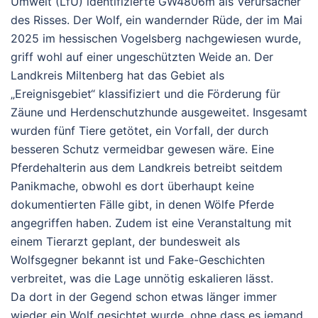
Umwelt (LfU) identifizierte GW4806m als Verursacher
des Risses.
Der Wolf, ein wandernder Rüde, der im Mai
2025 im hessischen Vogelsberg nachgewiesen wurde,
griff wohl auf einer ungeschützten Weide an. Der
Landkreis Miltenberg hat das Gebiet als
„Ereignisgebiet“ klassifiziert und die Förderung für
Zäune und Herdenschutzhunde ausgeweitet.
Insgesamt
wurden fünf Tiere getötet, ein Vorfall, der durch
besseren Schutz vermeidbar gewesen wäre.
Eine
Pferdehalterin aus dem Landkreis betreibt seitdem
Panikmache, obwohl es dort überhaupt keine
dokumentierten Fälle gibt, in denen Wölfe Pferde
angegriffen haben. Zudem ist eine Veranstaltung mit
einem Tierarzt geplant, der bundesweit als
Wolfsgegner bekannt ist und Fake-Geschichten
verbreitet, was die Lage unnötig eskalieren lässt.
Da dort in der Gegend schon etwas länger immer
wieder ein Wolf gesichtet wurde, ohne dass es jemand