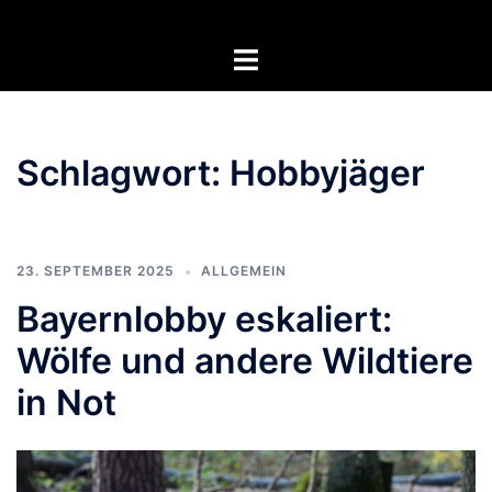
Zum
Inhalt
Menü
springen
umschalten
Schlagwort:
Hobbyjäger
23. SEPTEMBER 2025
ALLGEMEIN
Bayernlobby eskaliert:
Wölfe und andere Wildtiere
in Not