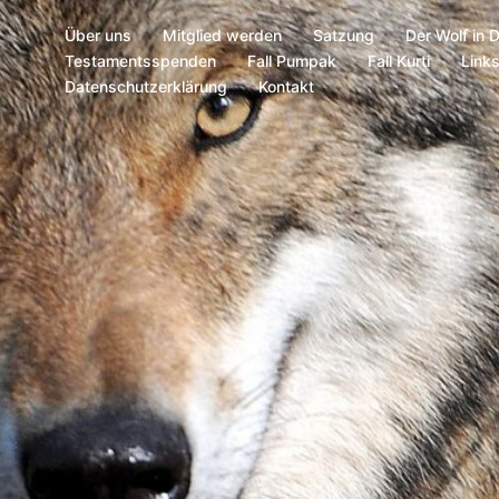
Über uns
Mitglied werden
Satzung
Der Wolf in 
Testamentsspenden
Fall Pumpak
Fall Kurti
Link
Datenschutzerklärung
Kontakt