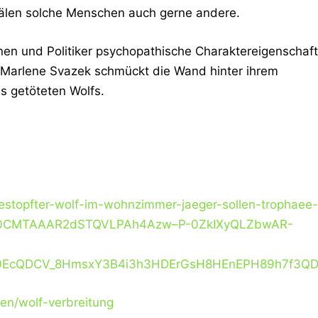
 quälen solche Menschen auch gerne andere.
nen und Politiker psychopathische Charaktereigenschaf
 Marlene Svazek schmückt die Wand hinter ihrem
s getöteten Wolfs.
estopfter-wolf-im-wohnzimmer-jaeger-sollen-trophaee-
ZW0CMTAAAR2dSTQVLPAh4Azw–P-0ZkIXyQLZbwAR-
0EcQDCV_8HmsxY3B4i3h3HDErGsH8HEnEPH89h7f3QD
ten/wolf-verbreitung