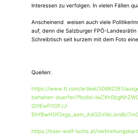
Interessen zu verfolgen. In vielen Fällen
Anscheinend weisen auch viele Politikerin
auf, denn die Salzburger FPÖ-Landesrätin
Schreibtisch seit kurzem mit dem Foto eine
Quellen:
https://www.tt.com/artikel/30882261/ausg
behalten-duerfen?fbclid=IwZXh0bgNh
QYlEwFI1OFJJ-
EhYBwHOfOxgs_aem_AdOZn1KcJxn8U7m
https://baer-wolf-luchs.at/verbreitungskar