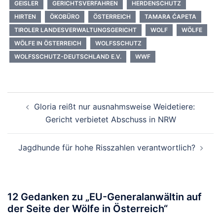
GEISLER
GERICHTSVERFAHREN
HERDENSCHUTZ
HIRTEN
ÖKOBÜRO
ÖSTERREICH
TAMARA ĆAPETA
TIROLER LANDESVERWALTUNGSGERICHT
WOLF
WÖLFE
WÖLFE IN ÖSTERREICH
WOLFSSCHUTZ
WOLFSSCHUTZ-DEUTSCHLAND E.V.
WWF
Beitragsnavigation
Gloria reißt nur ausnahmsweise Weidetiere:
Gericht verbietet Abschuss in NRW
Jagdhunde für hohe Risszahlen verantwortlich?
12 Gedanken zu „
EU-Generalanwältin auf
der Seite der Wölfe in Österreich
“