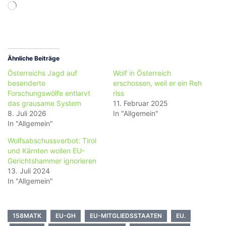
Wird
geladen …
Ähnliche Beiträge
Österreichs Jagd auf
Wolf in Österreich
besenderte
erschossen, weil er ein Reh
Forschungswölfe entlarvt
riss
das grausame System
11. Februar 2025
8. Juli 2026
In "Allgemein"
In "Allgemein"
Wolfsabschussverbot: Tirol
und Kärnten wollen EU-
Gerichtshammer ignorieren
13. Juli 2024
In "Allgemein"
158MATK
EU-GH
EU-MITGLIEDSSTAATEN
EU.