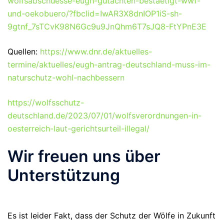
wolfsabschuesse-eugh-gutachten-bestaetigt-wwf-
und-oekobuero/?fbclid=IwAR3X8dnIOP1iS-sh-
9gtnf_7sTCvK98N6Gc9u9JnQhm6T7sJQ8-FtYPnE3E
Quellen:
https://www.dnr.de/aktuelles-
termine/aktuelles/eugh-antrag-deutschland-muss-im-
naturschutz-wohl-nachbessern
https://wolfsschutz-
deutschland.de/2023/07/01/wolfsverordnungen-in-
oesterreich-laut-gerichtsurteil-illegal/
Wir freuen uns über
Unterstützung
Es ist leider Fakt, dass der Schutz der Wölfe in Zukunft