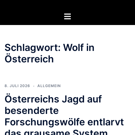
Zum
Inhalt
Menü
springen
umschalten
Schlagwort:
Wolf in
Österreich
8. JULI 2026
ALLGEMEIN
Österreichs Jagd auf
besenderte
Forschungswölfe entlarvt
das grausame System