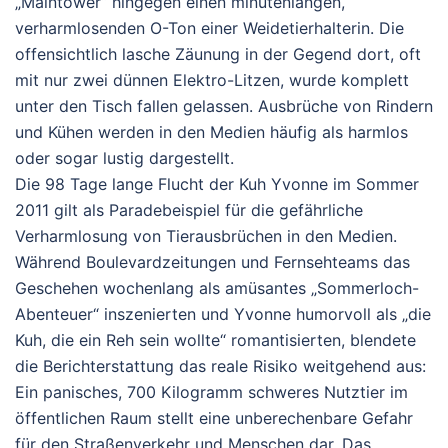
„
Maintower“
hingegen einen minutenlangen,
verharmlosenden O-Ton einer Weidetierhalterin. Die
offensichtlich lasche Zäunung in der Gegend dort, oft
mit nur zwei dünnen Elektro-Litzen, wurde komplett
unter den Tisch fallen gelassen. Ausbrüche von Rindern
und Kühen werden in den Medien häufig als harmlos
oder sogar lustig dargestellt.
Die 98 Tage lange Flucht der Kuh Yvonne im Sommer
2011 gilt als Paradebeispiel für die gefährliche
Verharmlosung von Tierausbrüchen in den Medien.
Während Boulevardzeitungen und Fernsehteams das
Geschehen wochenlang als amüsantes „Sommerloch-
Abenteuer“ inszenierten und Yvonne humorvoll als „die
Kuh, die ein Reh sein wollte“ romantisierten, blendete
die Berichterstattung das reale Risiko weitgehend aus:
Ein panisches, 700 Kilogramm schweres Nutztier im
öffentlichen Raum stellt eine unberechenbare Gefahr
für den Straßenverkehr und Menschen dar. Das