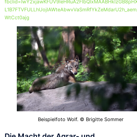
fbclid=IwY2xjawKFUV9leHRuA2FlbQIxMAABHklzGB8pHX
L1B7FTVFULLhUojIAWteAbwvVaSmRfYkZeMdarU2h_aem
WtCct0ajg
Beispielfoto Wolf. © Brigitte Sommer
Die Macht der Agrar- und