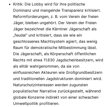
Kritik
: Die Lobby wird für ihre politische
Dominanz und mangelnde Transparenz kritisiert.
Reformforderungen, z. B. vom Verein der freien
Jäger, bleiben ungehört.
Der
Verein
der
Freien
Jäger
bezeichnet
die
Kärntner
Jägerschaft
als
„feudal“
und
kritisiert,
dass
sie
wie
ein
geschlossenes
Machtsystem
agiert,
das
wenig
Raum
für
demokratische
Mitbestimmung
lässt.
Die
Jägerschaft,
als
Körperschaft
öffentlichen
Rechts
mit
etwa
11.630
Jagdscheinbesitzern,
wird
als
elitär
wahrgenommen,
da
sie
von
einflussreichen
Akteuren
wie
Großgrundbesitzern
und
traditionellen
Jagdstrukturen
dominiert
wird.
Naturschutzinteressen werden zugunsten
populistischer Narrative zurückgestellt, während
globale Konzerne indirekt von einer schwachen
Umweltpolitik profitieren.