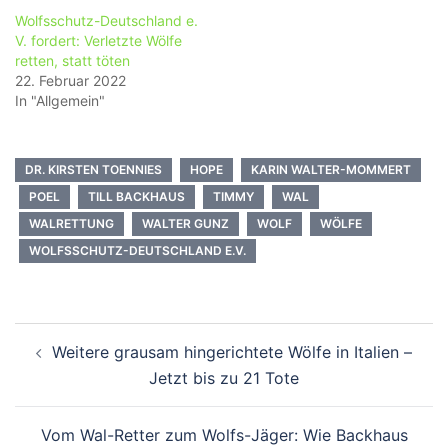
Wolfsschutz-Deutschland e.
V. fordert: Verletzte Wölfe
retten, statt töten
22. Februar 2022
In "Allgemein"
DR. KIRSTEN TOENNIES
HOPE
KARIN WALTER-MOMMERT
POEL
TILL BACKHAUS
TIMMY
WAL
WALRETTUNG
WALTER GUNZ
WOLF
WÖLFE
WOLFSSCHUTZ-DEUTSCHLAND E.V.
Beitragsnavigation
Weitere grausam hingerichtete Wölfe in Italien –
Jetzt bis zu 21 Tote
Vom Wal-Retter zum Wolfs-Jäger: Wie Backhaus