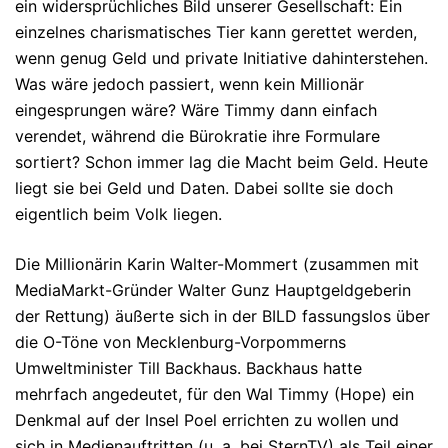
ein widersprüchliches Bild unserer Gesellschaft: Ein
einzelnes charismatisches Tier kann gerettet werden,
wenn genug Geld und private Initiative dahinterstehen.
Was wäre jedoch passiert, wenn kein Millionär
eingesprungen wäre? Wäre Timmy dann einfach
verendet, während die Bürokratie ihre Formulare
sortiert?
Schon immer lag die Macht beim Geld. Heute
liegt sie bei Geld
und
Daten. Dabei sollte sie doch
eigentlich beim Volk liegen.
Die Millionärin
Karin Walter-Mommert
(zusammen mit
MediaMarkt-Gründer Walter Gunz Hauptgeldgeberin
der Rettung) äußerte sich in der BILD fassungslos über
die O-Töne von Mecklenburg-Vorpommerns
Umweltminister
Till Backhaus
.
Backhaus hatte
mehrfach angedeutet, für den Wal Timmy (Hope) ein
Denkmal
auf der Insel Poel errichten zu wollen und
sich in Medienauftritten (u. a. bei SternTV) als Teil einer