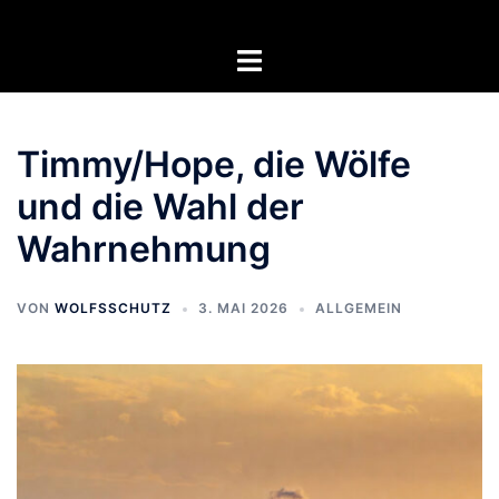
Zum
Inhalt
Menü
springen
umschalten
Timmy/Hope, die Wölfe
und die Wahl der
Wahrnehmung
VON
WOLFSSCHUTZ
3. MAI 2026
ALLGEMEIN