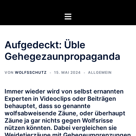
Zum
Inhalt
Menü
springen
umschalten
Aufgedeckt: Üble
Gehegezaunpropaganda
VON
WOLFSSCHUTZ
15. MAI 2024
ALLGEMEIN
Immer wieder wird von selbst ernannten
Experten in Videoclips oder Beiträgen
behauptet, dass so genannte
wolfsabweisende Zäune, oder überhaupt
Zäune ja gar nichts gegen Wolfsrisse
nützen könnten. Dabei vergleichen sie
Weidetierzäune mit Gehegeumgrenzungen