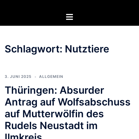
Zum
Inhalt
Menü
springen
umschalten
Schlagwort:
Nutztiere
3. JUNI 2025
ALLGEMEIN
Thüringen: Absurder
Antrag auf Wolfsabschuss
auf Mutterwölfin des
Rudels Neustadt im
Ilmkreis