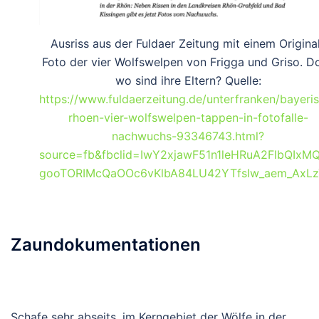
Ausriss aus der Fuldaer Zeitung mit einem Origina
Foto der vier Wolfswelpen von Frigga und Griso. D
wo sind ihre Eltern? Quelle:
https://www.fuldaerzeitung.de/unterfranken/bayeri
rhoen-vier-wolfswelpen-tappen-in-fotofalle-
nachwuchs-93346743.html?
source=fb&fbclid=IwY2xjawF51n1leHRuA2FlbQIxM
gooTORIMcQaOOc6vKlbA84LU42YTfsIw_aem_Ax
Zaundokumentationen
Schafe sehr abseits, im Kerngebiet der Wölfe in der