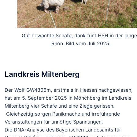
Gut bewachte Schafe, dank fünf HSH in der lang
Rhön. Bild vom Juli 2025.
Landkreis Miltenberg
Der
Wolf
GW4806m,
erstmals
in
Hessen
nachgewiesen,
hat
am
5.
September
2025
in
Mönchberg
im
Landkreis
Miltenberg
vier
Schafe
und
eine
Ziege
gerissen.
Gleichzeitig
sorgen
Panikmache
und
irreführende
Veranstaltungen
für
unnötige
Spannungen.
Die DNA-Analyse des Bayerischen Landesamts für