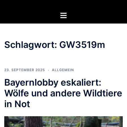
Zum
Inhalt
Menü
springen
umschalten
Schlagwort:
GW3519m
23. SEPTEMBER 2025
ALLGEMEIN
Bayernlobby eskaliert:
Wölfe und andere Wildtiere
in Not