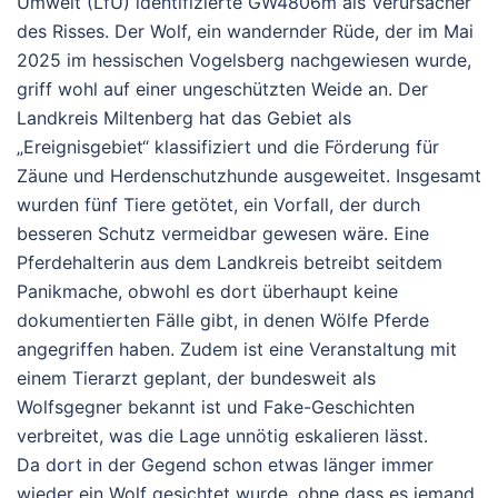
Umwelt (LfU) identifizierte GW4806m als Verursacher
des Risses.
Der Wolf, ein wandernder Rüde, der im Mai
2025 im hessischen Vogelsberg nachgewiesen wurde,
griff wohl auf einer ungeschützten Weide an. Der
Landkreis Miltenberg hat das Gebiet als
„Ereignisgebiet“ klassifiziert und die Förderung für
Zäune und Herdenschutzhunde ausgeweitet.
Insgesamt
wurden fünf Tiere getötet, ein Vorfall, der durch
besseren Schutz vermeidbar gewesen wäre.
Eine
Pferdehalterin aus dem Landkreis betreibt seitdem
Panikmache, obwohl es dort überhaupt keine
dokumentierten Fälle gibt, in denen Wölfe Pferde
angegriffen haben. Zudem ist eine Veranstaltung mit
einem Tierarzt geplant, der bundesweit als
Wolfsgegner bekannt ist und Fake-Geschichten
verbreitet, was die Lage unnötig eskalieren lässt.
Da dort in der Gegend schon etwas länger immer
wieder ein Wolf gesichtet wurde, ohne dass es jemand