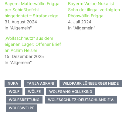
Bayern: Mutterwölfin Frigga
Bayern: Welpe Nuka ist
per Schießbefehl
Sohn der illegal verfolgten
hingerichtet – Strafanzeige
Rhönwölfin Frigga
31. August 2024
4. Juli 2024
In "Allgemein"
In "Allgemein"
„Wolfsschmutz“ aus dem
eigenen Lager: Offener Brief
an Achim Heisler
15. Dezember 2025
In "Allgemein"
NUKA
TANJA ASKANI
WILDPARK LÜNEBURGER HEIDE
WOLF
WÖLFE
WOLFGANG HOLLEKIND
WOLFSRETTUNG
WOLFSSCHUTZ-DEUTSCHLAND E.V.
WOLFSWELPE
Beitragsnavigation