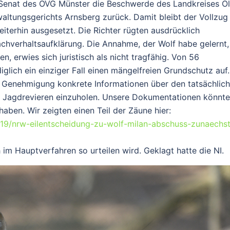
 Senat des
OVG Münster
die Beschwerde des Landkreises O
altungsgerichts Arnsberg zurück. Damit bleibt der Vollzug
terhin ausgesetzt. Die Richter rügten ausdrücklich
chverhaltsaufklärung. Die Annahme, der Wolf habe gelernt,
erwies sich juristisch als nicht tragfähig. Von 56
glich ein einziger Fall einen mängelfreien Grundschutz auf.
r Genehmigung konkrete Informationen über den tatsächlic
n Jagdrevieren einzuholen. Unsere Dokumentationen könnt
aben. Wir zeigten einen Teil der Zäune hier:
/19/nrw-eilentscheidung-zu-wolf-milan-abschuss-zunaechst
 im Hauptverfahren so urteilen wird. Geklagt hatte die NI.