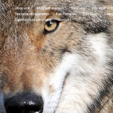
Über uns
Mitglied werden
Satzung
Der Wolf in 
Testamentsspenden
Fall Pumpak
Fall Kurti
Link
Datenschutzerklärung
Kontakt