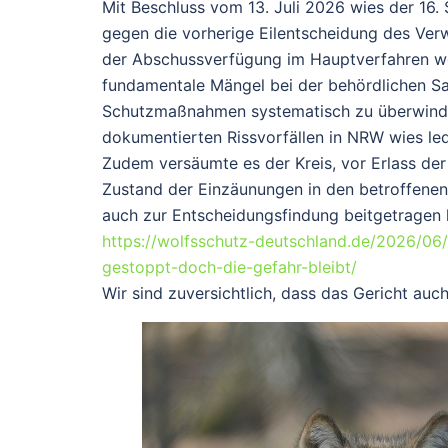
Mit Beschluss vom 13. Juli 2026 wies der 16.
gegen die vorherige Eilentscheidung des Verw
der Abschussverfügung im Hauptverfahren wei
fundamentale Mängel bei der behördlichen Sa
Schutzmaßnahmen systematisch zu überwinden, 
dokumentierten Rissvorfällen in NRW wies ledi
Zudem versäumte es der Kreis, vor Erlass de
Zustand der Einzäunungen in den betroffene
auch zur Entscheidungsfindung beitgetragen h
https://wolfsschutz-deutschland.de/2026/06
gestoppt-doch-die-gefahr-bleibt/
Wir sind zuversichtlich, dass das Gericht auch