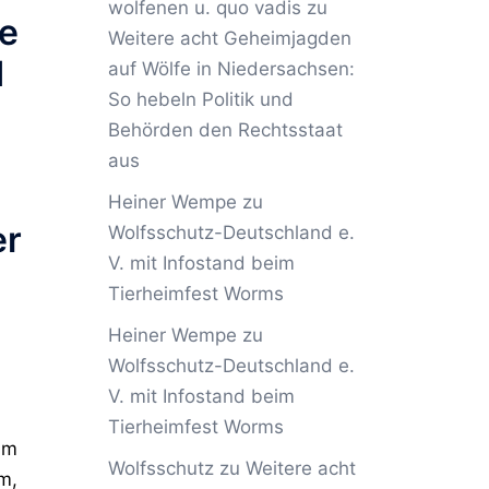
wolfenen u. quo vadis
zu
ge
Weitere acht Geheimjagden
d
auf Wölfe in Niedersachsen:
So hebeln Politik und
Behörden den Rechtsstaat
aus
Heiner Wempe
zu
er
Wolfsschutz-Deutschland e.
V. mit Infostand beim
Tierheimfest Worms
Heiner Wempe
zu
Wolfsschutz-Deutschland e.
V. mit Infostand beim
Tierheimfest Worms
Im
Wolfsschutz
zu
Weitere acht
2m,