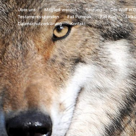
Über uns
Mitglied werden
Satzung
Der Wolf in 
Testamentsspenden
Fall Pumpak
Fall Kurti
Link
Datenschutzerklärung
Kontakt