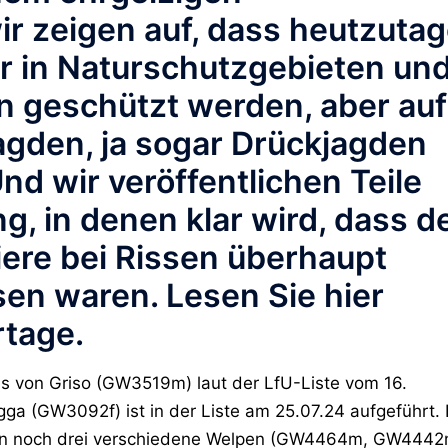
ir zeigen auf, dass heutzuta
er in Naturschutzgebieten un
n geschützt werden, aber auf
agden, ja sogar Drückjagden
nd wir veröffentlichen Teile
, in denen klar wird, dass d
iere bei Rissen überhaupt
en waren. Lesen Sie hier
rtage.
is von Griso (GW3519m) laut der LfU-Liste vom 16.
gga (GW3092f) ist in der Liste am 25.07.24 aufgeführt. 
en noch drei verschiedene Welpen (GW4464m, GW444