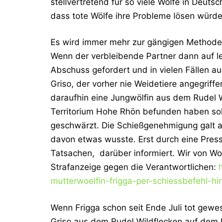
stellvertretend für so viele Wölfe in Deut
dass tote Wölfe ihre Probleme lösen würd
Es wird immer mehr zur gängigen Methode, 
Wenn der verbleibende Partner dann auf le
Abschuss gefordert und in vielen Fällen a
Griso, der vorher nie Weidetiere angegriff
daraufhin eine Jungwölfin aus dem Rudel 
Territorium Hohe Rhön befunden haben sol
geschwärzt. Die Schießgenehmigung galt ab
davon etwas wusste. Erst durch eine Pres
Tatsachen, darüber informiert. Wir von Wo
Strafanzeige gegen die Verantwortlichen:
mutterwoelfin-frigga-per-schiessbefehl-hin
Wenn Frigga schon seit Ende Juli tot gewe
Griso aus dem Rudel Wildflecken auf dem