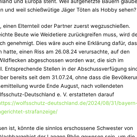
schland und Europa steht. Weil aufgehetzte Bauern glaub
en und weil schießwütige Jäger Töten als Hobby sehen?
einen Elternteil oder Partner zuerst wegzuschießen.
ichte Beute wie Weidetiere zurückgreifen muss, wird d
uch genehmigt. Dies wäre auch eine Erklärung dafür, da
en hatte, einen Riss am 26.08.24 verursachte, auf den
Wildflecken abgeschossen worden war, die sich im
l. Entsprechende Stellen in der Abschussverfügung sin
er bereits seit dem 31.07.24, ohne dass die Bevölkeru
semitteilung wurde Ende August, nach vollendeten
lfsschutz-Deutschland e. V. erstatteten darauf
https://wolfsschutz-deutschland.de/2024/08/31/bayern
gerichtet-strafanzeige/
sen ist, könnte die sinnlos erschossene Schwester von
 Nachbargebiet der Langen Rhön gewesen sein, um die