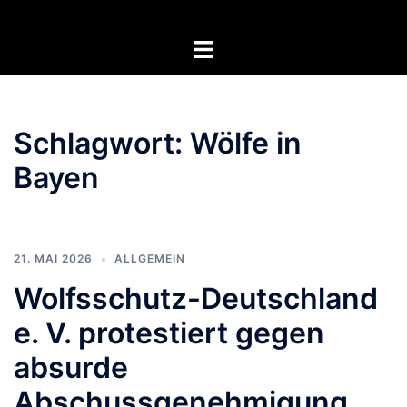
Zum
Inhalt
Menü
springen
umschalten
Schlagwort:
Wölfe in
Bayen
21. MAI 2026
ALLGEMEIN
Wolfsschutz-Deutschland
e. V. protestiert gegen
absurde
Abschussgenehmigung