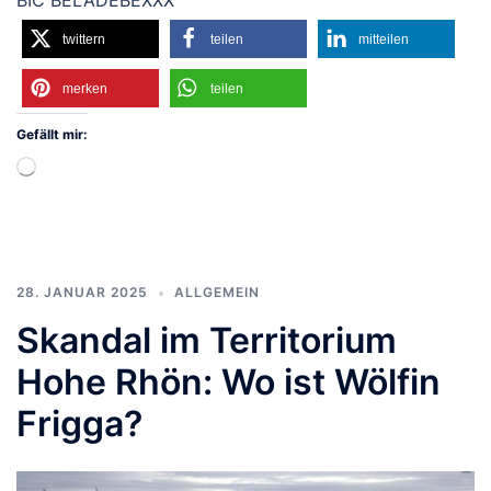
BIC BELADEBEXXX
twittern
teilen
mitteilen
merken
teilen
Gefällt mir:
Wird
geladen …
28. JANUAR 2025
ALLGEMEIN
Skandal im Territorium
Hohe Rhön: Wo ist Wölfin
Frigga?