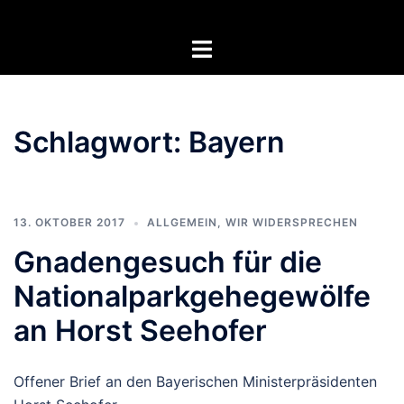
Zum
Inhalt
Menü
springen
umschalten
Schlagwort:
Bayern
13. OKTOBER 2017
ALLGEMEIN
,
WIR WIDERSPRECHEN
Gnadengesuch für die
Nationalparkgehegewölfe
an Horst Seehofer
Offener Brief an den Bayerischen Ministerpräsidenten