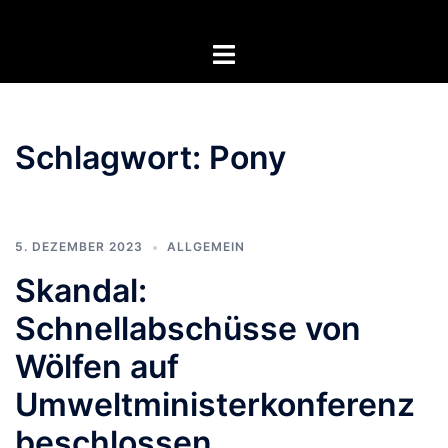
Zum
Inhalt
Menü
springen
umschalten
Schlagwort:
Pony
5. DEZEMBER 2023
ALLGEMEIN
Skandal:
Schnellabschüsse von
Wölfen auf
Umweltministerkonferenz
beschlossen