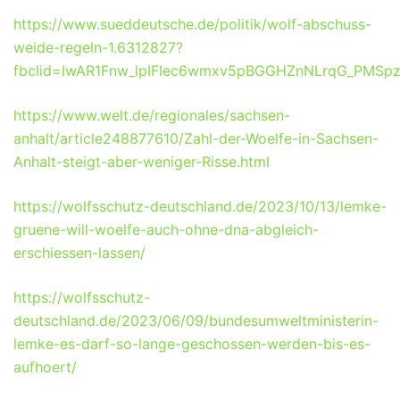
https://www.sueddeutsche.de/politik/wolf-abschuss-
weide-regeln-1.6312827?
fbclid=IwAR1Fnw_lpIFIec6wmxv5pBGGHZnNLrqG_PMSpz
https://www.welt.de/regionales/sachsen-
anhalt/article248877610/Zahl-der-Woelfe-in-Sachsen-
Anhalt-steigt-aber-weniger-Risse.html
https://wolfsschutz-deutschland.de/2023/10/13/lemke-
gruene-will-woelfe-auch-ohne-dna-abgleich-
erschiessen-lassen/
https://wolfsschutz-
deutschland.de/2023/06/09/bundesumweltministerin-
lemke-es-darf-so-lange-geschossen-werden-bis-es-
aufhoert/