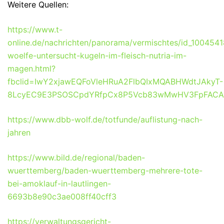
Weitere Quellen:
https://www.t-
online.de/nachrichten/panorama/vermischtes/id_100454
woelfe-untersucht-kugeln-im-fleisch-nutria-im-
magen.html?
fbclid=IwY2xjawEQFoVleHRuA2FlbQIxMQABHWdtJAkyT-
8LcyEC9E3PSOSCpdYRfpCx8P5Vcb83wMwHV3FpFACAf
https://www.dbb-wolf.de/totfunde/auflistung-nach-
jahren
https://www.bild.de/regional/baden-
wuerttemberg/baden-wuerttemberg-mehrere-tote-
bei-amoklauf-in-lautlingen-
6693b8e90c3ae008ff40cff3
https://verwaltungsgericht-