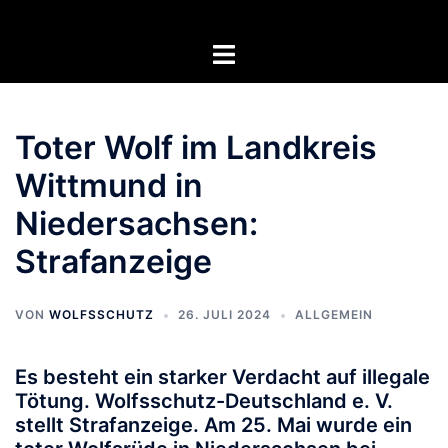
Zum
Inhalt
Menü
springen
umschalten
Toter Wolf im Landkreis
Wittmund in
Niedersachsen:
Strafanzeige
VON
WOLFSSCHUTZ
26. JULI 2024
ALLGEMEIN
Es besteht ein starker Verdacht auf illegale
Tötung. Wolfsschutz-Deutschland e. V.
stellt Strafanzeige. Am 25. Mai wurde ein