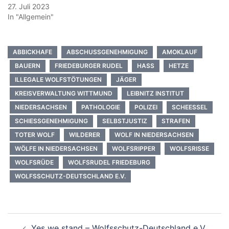
27. Juli 2023
In "Allgemein"
ABBICKHAFE
ABSCHUSSGENEHMIGUNG
AMOKLAUF
BAUERN
FRIEDEBURGER RUDEL
HASS
HETZE
ILLEGALE WOLFSTÖTUNGEN
JÄGER
KREISVERWALTUNG WITTMUND
LEIBNITZ INSTITUT
NIEDERSACHSEN
PATHOLOGIE
POLIZEI
SCHEESSEL
SCHIESSGENEHMIGUNG
SELBSTJUSTIZ
STRAFEN
TOTER WOLF
WILDERER
WOLF IN NIEDERSACHSEN
WÖLFE IN NIEDERSACHSEN
WOLFSRIPPER
WOLFSRISSE
WOLFSRÜDE
WOLFSRUDEL FRIEDEBURG
WOLFSSCHUTZ-DEUTSCHLAND E.V.
Beitragsnavigation
Yes we stand – Wolfsschutz-Deutschland e.V.