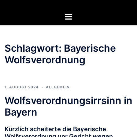
Zum
Inhalt
Menü
springen
umschalten
Schlagwort:
Bayerische
Wolfsverordnung
1. AUGUST 2024
ALLGEMEIN
Wolfsverordnungsirrsinn in
Bayern
Kürzlich scheiterte die Bayerische
Wolfsverordnung vor Gericht wegen