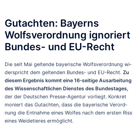
Gutachten: Bayerns
Wolfsverordnung ignoriert
Bundes- und EU-Recht
Die seit Mai gel­ten­de baye­ri­sche Wolfs­ver­ord­nung wi­
der­spricht dem gel­ten­den Bun­des- und EU-Recht.
Zu
die­sem Er­geb­nis kommt eine 16-sei­ti­ge Aus­ar­bei­tung
des Wis­sen­schaft­li­chen Dienstes des Bun­des­ta­ges,
der der Deut­schen Pres­se-Agen­tur vor­liegt. Kon­kret
mo­niert das Gut­ach­ten, dass die baye­ri­sche Ver­ord­
nung die Ent­nah­me eines Wol­fes nach dem ers­ten Riss
eines Wei­de­tie­res er­mög­licht.