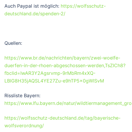
Auch Paypal ist möglich:
https://wolfsschutz-
deutschland.de/spenden-2/
Quellen:
https://www.br.de/nachrichten/bayern/zwei-woelfe-
duerfen-in-der-rhoen-abgeschossen-werden,TsZICh8?
fbclid=IwAR3Y2Agsrvmp-9rMbRm4xXQ-
LBlG8H35jAQSL4YE27Zu-e9hTP5x0gWISvM
Rissliste Bayern:
https://www.lfu.bayern.de/natur/wildtiermanagement_gros
https://wolfsschutz-deutschland.de/tag/bayerische-
wolfsverordnung/