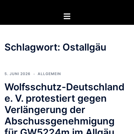
Zum
Inhalt
Menü
springen
umschalten
Schlagwort:
Ostallgäu
5. JUNI 2026
ALLGEMEIN
Wolfsschutz-Deutschland
e. V. protestiert gegen
Verlängerung der
Abschussgenehmigung
für GW5224m im Allgäu