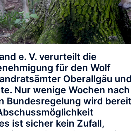
d e. V. verurteilt die
enehmigung für den Wolf
Landratsämter Oberallgäu un
ste. Nur wenige Wochen nach
en Bundesregelung wird berei
 Abschussmöglichkeit
 ist sicher kein Zufall,