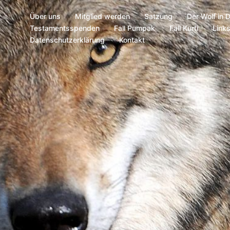
Über uns
Mitglied werden
Satzung
Der Wolf in 
Testamentsspenden
Fall Pumpak
Fall Kurti
Link
Datenschutzerklärung
Kontakt