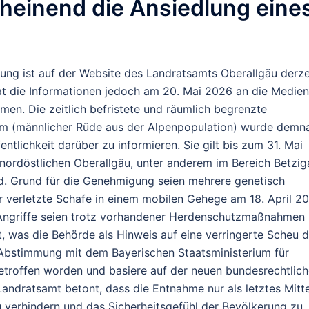
heinend die Ansiedlung eine
lung ist auf der Website des Landratsamts Oberallgäu derze
 hat die Informationen jedoch am 20. Mai 2026 an die Medien
ommen.
Die zeitlich befristete und räumlich begrenzte
4m
(männlicher Rüde aus der Alpenpopulation) wurde demn
fentlichkeit darüber zu informieren. Sie gilt bis zum
31. Mai
 nordöstlichen Oberallgäu, unter anderem im Bereich Betzig
d.
Grund für die Genehmigung seien mehrere genetisch
er verletzte Schafe in einem mobilen Gehege am 18. April 2
Angriffe seien trotz vorhandener Herdenschutzmaßnahmen
t, was die Behörde als Hinweis auf eine verringerte Scheu 
bstimmung mit dem Bayerischen Staatsministerium für
etroffen worden und basiere auf der neuen bundesrechtlic
ndratsamt betont, dass die Entnahme nur als letztes Mitte
 verhindern und das Sicherheitsgefühl der Bevölkerung zu