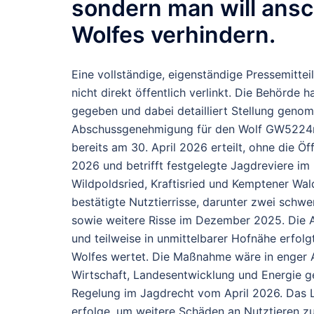
sondern man will ansc
Wolfes verhindern.
Eine vollständige, eigenständige Pressemittei
nicht direkt öffentlich verlinkt. Die Behörde
gegeben und dabei detailliert Stellung gen
Abschussgenehmigung für den Wolf
GW522
bereits am
30. April 2026
erteilt, ohne die Öf
2026
und betrifft festgelegte Jagdreviere im
Wildpoldsried, Kraftisried und Kemptener Wal
bestätigte Nutztierrisse, darunter zwei schw
sowie weitere Risse im Dezember 2025. Die 
und teilweise in unmittelbarer Hofnähe erfolg
Wolfes wertet.
Die Maßnahme wäre in enger A
Wirtschaft, Landesentwicklung und Energie g
Regelung im Jagdrecht vom April 2026. Das La
erfolge, um weitere Schäden an Nutztieren zu