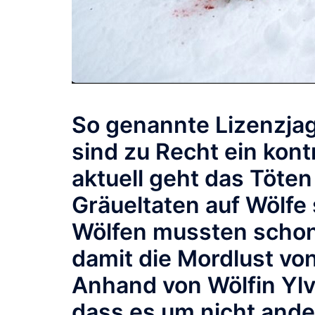
So genannte Lizenzjag
sind zu Recht ein kon
aktuell geht das Töte
Gräueltaten auf Wölfe
Wölfen mussten schon 
damit die Mordlust vo
Anhand von Wölfin Ylva
dass es um nicht ander