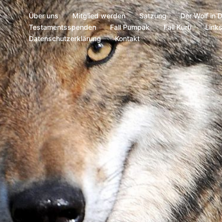
Über uns
Mitglied werden
Satzung
Der Wolf in 
Testamentsspenden
Fall Pumpak
Fall Kurti
Link
Datenschutzerklärung
Kontakt