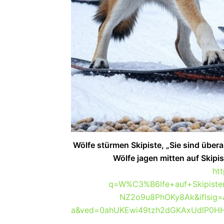
Wölfe stürmen Skipiste, „Sie sind übera
Wölfe jagen mitten auf Skipi
ht
q=W%C3%B6lfe+auf+Skipiste
NZ2o9u8PhOKy8Ak&iflsig
a&ved=0ahUKEwi49tzh2dGKAxUdlP0H