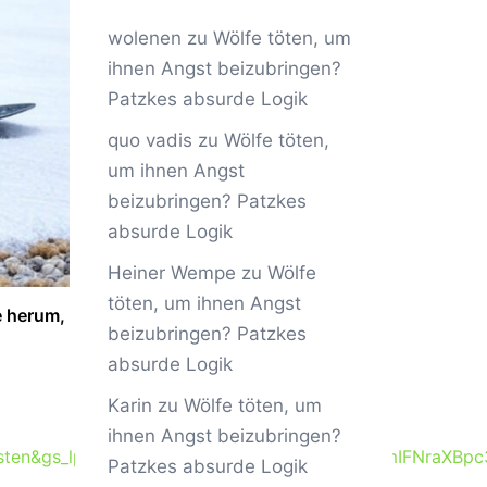
wolenen
zu
Wölfe töten, um
ihnen Angst beizubringen?
Patzkes absurde Logik
quo vadis
zu
Wölfe töten,
um ihnen Angst
beizubringen? Patzkes
absurde Logik
Heiner Wempe
zu
Wölfe
töten, um ihnen Angst
e herum,
beizubringen? Patzkes
absurde Logik
Karin
zu
Wölfe töten, um
ihnen Angst beizubringen?
sten&gs_lp=Egdnd3Mtd2l6IhRXw7ZsZmUgYXVmIFNraXBp
Patzkes absurde Logik