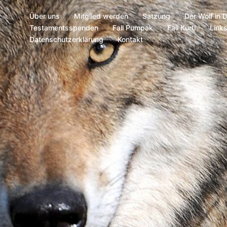
Über uns
Mitglied werden
Satzung
Der Wolf in 
Testamentsspenden
Fall Pumpak
Fall Kurti
Link
Datenschutzerklärung
Kontakt