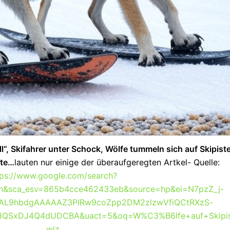
ll“, Skifahrer unter Schock, Wölfe tummeln sich auf Skipist
ste…
lauten nur einige der überaufgeregten Artkel- Quelle:
tps://www.google.com/search?
n&sca_esv=865b4cce462433eb&source=hp&ei=N7pzZ_j-
=AL9hbdgAAAAAZ3PIRw9coZpp2DM2zlzwVfiQCtRXzS-
HQSxDJ4Q4dUDCBA&uact=5&oq=W%C3%B6lfe+auf+Skipi
wiz