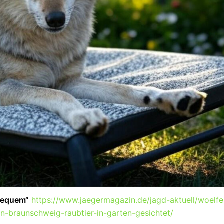
 bequem“
https://www.jaegermagazin.de/jagd-aktuell/woelfe
in-braunschweig-raubtier-in-garten-gesichtet/