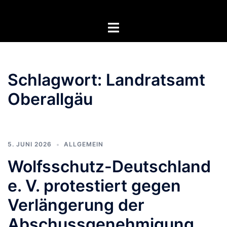
Zum
Inhalt
Menü
springen
umschalten
Schlagwort:
Landratsamt
Oberallgäu
5. JUNI 2026
ALLGEMEIN
Wolfsschutz-Deutschland
e. V. protestiert gegen
Verlängerung der
Abschussgenehmigung