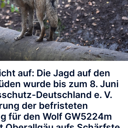
cht auf: Die Jagd auf den
üden wurde bis zum 8. Juni
schutz-Deutschland e. V.
erung der befristeten
 für den Wolf
GW5224m
 Oberallgäu aufs Schärfste.