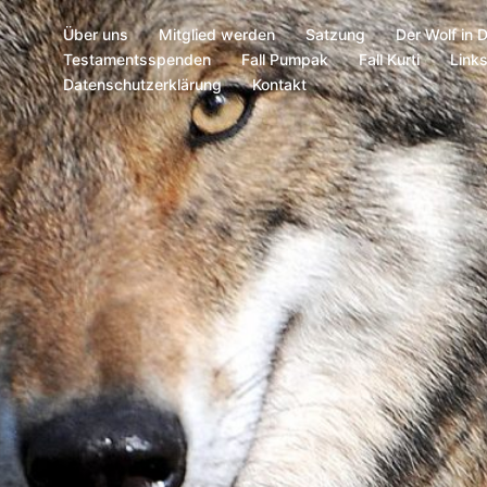
Über uns
Mitglied werden
Satzung
Der Wolf in 
Testamentsspenden
Fall Pumpak
Fall Kurti
Link
Datenschutzerklärung
Kontakt