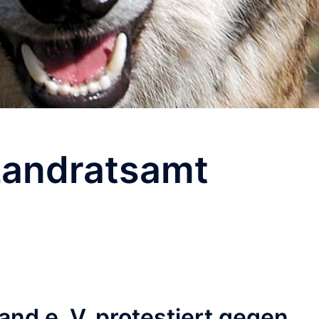
Landratsamt
nd e. V. protestiert gegen