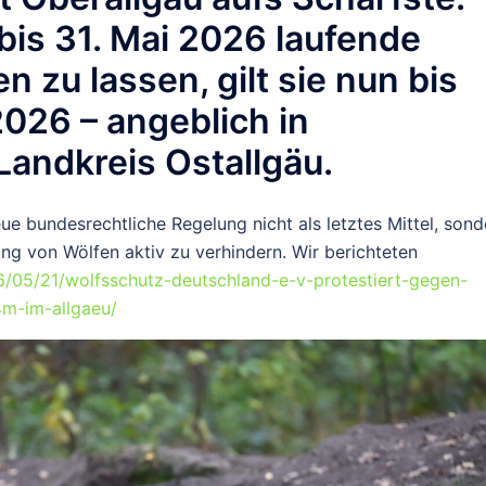
 bis 31. Mai 2026 laufende
zu lassen, gilt sie nun bis
2026 – angeblich in
andkreis Ostallgäu.
ue bundesrechtliche Regelung nicht als letztes Mittel, sond
ng von Wölfen aktiv zu verhindern. Wir berichteten
6/05/21/wolfsschutz-deutschland-e-v-protestiert-gegen-
m-im-allgaeu/