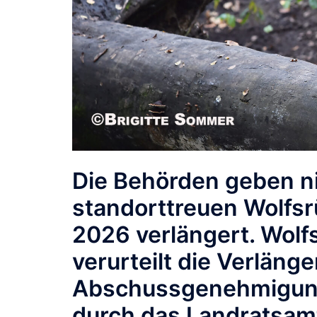
Die Behörden geben ni
standorttreuen Wolfsr
2026 verlängert.
Wolfs
verurteilt die Verläng
Abschussgenehmigung
durch das Landratsamt