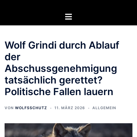
Zum
Inhalt
Menü
springen
umschalten
Wolf Grindi durch Ablauf
der
Abschussgenehmigung
tatsächlich gerettet?
Politische Fallen lauern
VON
WOLFSSCHUTZ
11. MÄRZ 2026
ALLGEMEIN