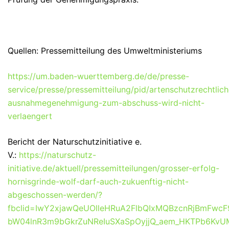
Quellen: Pressemitteilung des Umweltministeriums
https://um.baden-wuerttemberg.de/de/presse-
service/presse/pressemitteilung/pid/artenschutzrechtlich
ausnahmegenehmigung-zum-abschuss-wird-nicht-
verlaengert
Bericht der Naturschutzinitiative e.
V.:
https://naturschutz-
initiative.de/aktuell/pressemitteilungen/grosser-erfolg-
hornisgrinde-wolf-darf-auch-zukuenftig-nicht-
abgeschossen-werden/?
fbclid=IwY2xjawQeUOlleHRuA2FlbQIxMQBzcnRjBmFwc
bW04lnR3m9bGkrZuNReIuSXaSpOyjjQ_aem_HKTPb6KvU