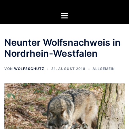
Zum
Inhalt
Menü
springen
umschalten
Neunter Wolfsnachweis in
Nordrhein-Westfalen
VON
WOLFSSCHUTZ
31. AUGUST 2018
ALLGEMEIN