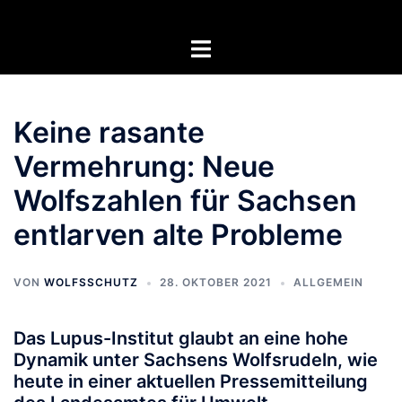
Zum
Inhalt
Menü
springen
umschalten
Keine rasante
Vermehrung: Neue
Wolfszahlen für Sachsen
entlarven alte Probleme
VON
WOLFSSCHUTZ
28. OKTOBER 2021
ALLGEMEIN
Das Lupus-Institut glaubt an eine hohe
Dynamik unter Sachsens Wolfsrudeln, wie
heute in einer aktuellen Pressemitteilung