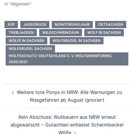
In "Allgemein"
ASP
JAGDDRUCK
MONITORUNGJAHR
OSTSACHSEN
TREIBJAGDEN
WILDSCHWEINZAUN
WOLF IN SACHSEN
WÖLFE IN SACHSEN
WOLFSRUDEL IN SACHSEN
WOLFSRUDEL SACHSEN
WOLFSSCHUTZ-DEUTSCHLAND E. V. WOLFSMONITORING
2020/2021
Beitragsnavigation
Weitere tote Ponys in NRW: Alle Warnungen zu
Rissgefahren ab August ignoriert
Kein Abschuss: Wutbauern aus NRW erneut
abgewatscht – Gutachten entlastet Schermbecker
Wölfe