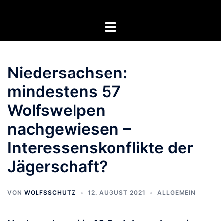
Zum
Inhalt
Menü
springen
umschalten
Niedersachsen:
mindestens 57
Wolfswelpen
nachgewiesen –
Interessenskonflikte der
Jägerschaft?
VON
WOLFSSCHUTZ
12. AUGUST 2021
ALLGEMEIN