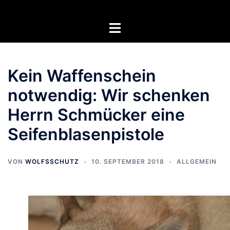
Zum
Inhalt
Menü
springen
umschalten
Kein Waffenschein
notwendig: Wir schenken
Herrn Schmücker eine
Seifenblasenpistole
VON
WOLFSSCHUTZ
10. SEPTEMBER 2018
ALLGEMEIN