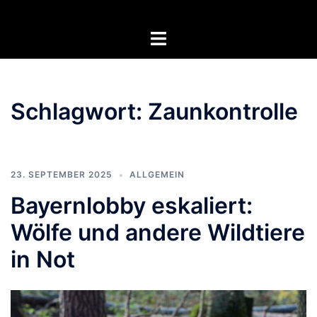
Zum
Inhalt
Menü
springen
umschalten
Schlagwort:
Zaunkontrolle
23. SEPTEMBER 2025
ALLGEMEIN
Bayernlobby eskaliert:
Wölfe und andere Wildtiere
in Not