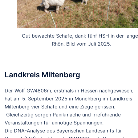
Gut bewachte Schafe, dank fünf HSH in der lang
Rhön. Bild vom Juli 2025.
Landkreis Miltenberg
Der
Wolf
GW4806m,
erstmals
in
Hessen
nachgewiesen,
hat
am
5.
September
2025
in
Mönchberg
im
Landkreis
Miltenberg
vier
Schafe
und
eine
Ziege
gerissen.
Gleichzeitig
sorgen
Panikmache
und
irreführende
Veranstaltungen
für
unnötige
Spannungen.
Die DNA-Analyse des Bayerischen Landesamts für