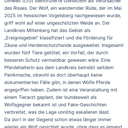
Umwelt (LfU) identifizierte GW4806m als Verursacher
des Risses.
Der Wolf, ein wandernder Rüde, der im Mai
2025 im hessischen Vogelsberg nachgewiesen wurde,
griff wohl auf einer ungeschützten Weide an. Der
Landkreis Miltenberg hat das Gebiet als
„Ereignisgebiet“ klassifiziert und die Förderung für
Zäune und Herdenschutzhunde ausgeweitet.
Insgesamt
wurden fünf Tiere getötet, ein Vorfall, der durch
besseren Schutz vermeidbar gewesen wäre.
Eine
Pferdehalterin aus dem Landkreis betreibt seitdem
Panikmache, obwohl es dort überhaupt keine
dokumentierten Fälle gibt, in denen Wölfe Pferde
angegriffen haben. Zudem ist eine Veranstaltung mit
einem Tierarzt geplant, der bundesweit als
Wolfsgegner bekannt ist und Fake-Geschichten
verbreitet, was die Lage unnötig eskalieren lässt.
Da dort in der Gegend schon etwas länger immer
wieder ein Wolf gesichtet wurde, ohne dass es jemand