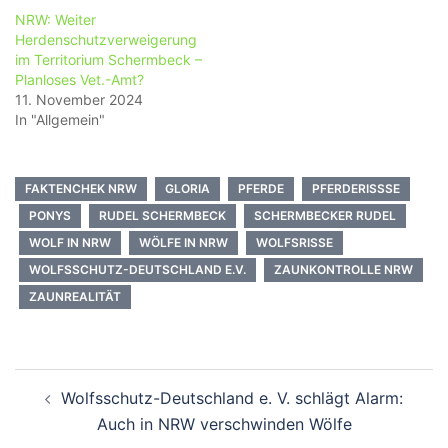
NRW: Weiter
Herdenschutzverweigerung
im Territorium Schermbeck –
Planloses Vet.-Amt?
11. November 2024
In "Allgemein"
FAKTENCHEK NRW
GLORIA
PFERDE
PFERDERISSSE
PONYS
RUDEL SCHERMBECK
SCHERMBECKER RUDEL
WOLF IN NRW
WÖLFE IN NRW
WOLFSRISSE
WOLFSSCHUTZ-DEUTSCHLAND E.V.
ZAUNKONTROLLE NRW
ZAUNREALITÄT
Beitragsnavigation
Wolfsschutz-Deutschland e. V. schlägt Alarm:
Auch in NRW verschwinden Wölfe