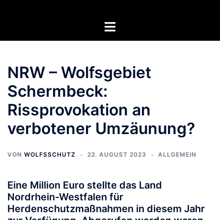
Zum
Inhalt
Menü
springen
umschalten
NRW – Wolfsgebiet
Schermbeck:
Rissprovokation an
verbotener Umzäunung?
VON
WOLFSSCHUTZ
22. AUGUST 2023
ALLGEMEIN
Eine Million Euro stellte das Land
Nordrhein-Westfalen für
Herdenschutzmaßnahmen in diesem Jahr