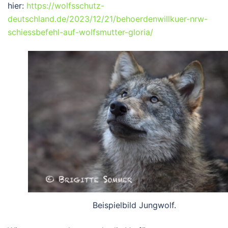
hier:
https://wolfsschutz-
deutschland.de/2023/12/21/behoerdenwillkuer-nrw-
schiessbefehl-auf-wolfsmutter-gloria/
Beispielbild Jungwolf.