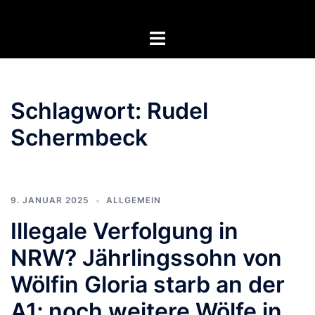
Zum
Inhalt
Menü
springen
umschalten
Schlagwort:
Rudel
Schermbeck
9. JANUAR 2025
ALLGEMEIN
Illegale Verfolgung in
NRW? Jährlingssohn von
Wölfin Gloria starb an der
A1; noch weitere Wölfe in