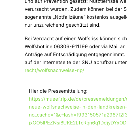
und auf Prävention gesetzt: Nutztierrisse w
verursacht wurden. Zudem können bei der S
sogenannte „Notfallzäune“ kostenlos ausgel
nur unzureichend geschützt sind.
Bei Verdacht auf einen Wolfsriss können sich
Wolfshotline 06306-911199 oder via Mail an 
Anträge auf Entschädigung entgegennimmt. E
auf der Internetseite der SNU abrufbar unte
recht/wolfsnachweise-rlp/
Hier die Pressemitteilung:
https://mueef.rlp.de/de/pressemeldungen/
neue-wolfsnachweise-in-den-landkreisen-
no_cache=1&cHash=f993150571a2967f2f
jxGO5lPEZNsi8UKE2LTcRqn6q1DdjyDYxOD