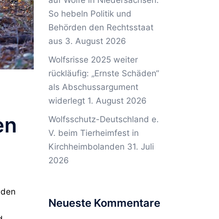
auf Wölfe in Niedersachsen:
So hebeln Politik und
Behörden den Rechtsstaat
aus
3. August 2026
Wolfsrisse 2025 weiter
rückläufig: „Ernste Schäden“
als Abschussargument
widerlegt
1. August 2026
en
Wolfsschutz-Deutschland e.
V. beim Tierheimfest in
Kirchheimbolanden
31. Juli
2026
üden
Neueste Kommentare
d