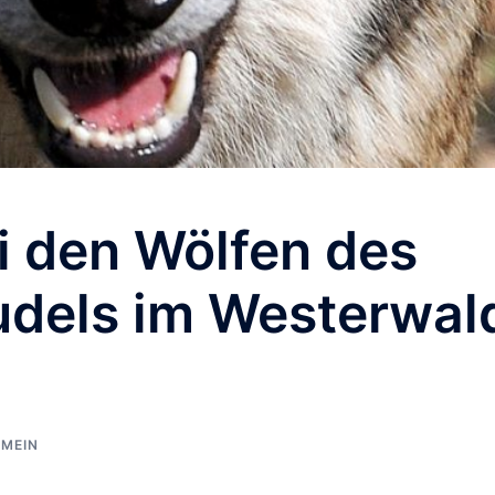
 den Wölfen des
udels im Westerwal
EMEIN