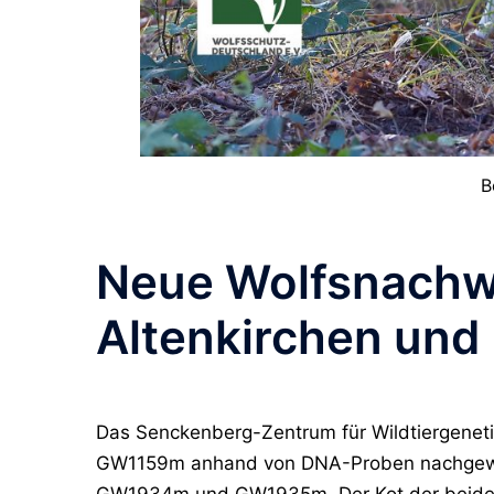
B
Neue Wolfsnachwe
Altenkirchen und
Das Senckenberg-Zentrum für Wildtiergene
GW1159m anhand von DNA-Proben nachgewies
GW1934m und GW1935m. Der Kot der beiden J