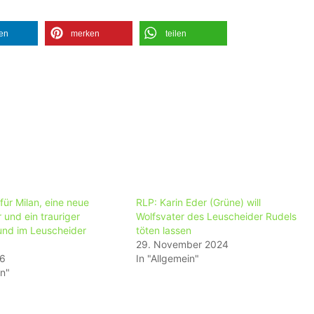
len
merken
teilen
für Milan, eine neue
RLP: Karin Eder (Grüne) will
 und ein trauriger
Wolfsvater des Leuscheider Rudels
und im Leuscheider
töten lassen
29. November 2024
26
In "Allgemein"
in"