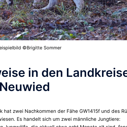
eispielbild ©Brigitte Sommer
ise in den Landkreis
 Neuwied
tik hat zwei Nachkommen der Fähe GW1415f und des R
en. Es handelt sich um zwei männliche Jungtiere:
ungwölfe, die aktuell etwa acht Monate alt sind, fan