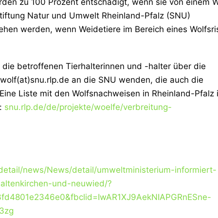
erden zu 100 Prozent entschädigt, wenn sie von einem W
tiftung Natur und Umwelt Rheinland-Pfalz (SNU)
iehen werden, wenn Weidetiere im Bereich eines Wolfsri
 die betroffenen Tierhalterinnen und -halter über die
wolf(at)snu.rlp.de an die SNU wenden, die auch die
ine Liste mit den Wolfsnachweisen in Rheinland-Pfalz i
r:
snu.rlp.de/de/projekte/woelfe/verbreitung-
detail/news/News/detail/umweltministerium-informiert-
altenkirchen-und-neuwied/?
3fd4801e2346e0&fbclid=IwAR1XJ9AekNIAPGRnESne-
3zg