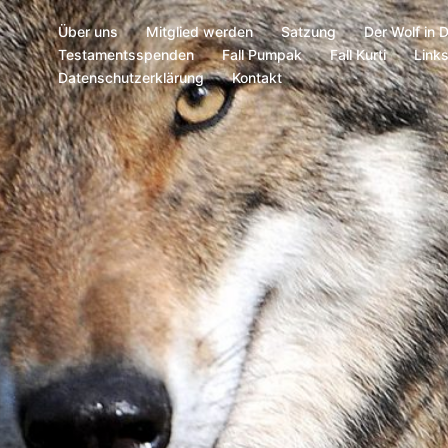
Über uns
Mitglied werden
Satzung
Der Wolf in 
Testamentsspenden
Fall Pumpak
Fall Kurti
Link
Datenschutzerklärung
Kontakt