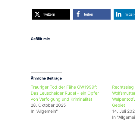
twittern
teilen
mittei
Gefällt mir:
Ähnliche Beiträge
Trauriger Tod der Fähe GW1999f:
Rechtssieg 
Das Leuscheider Rudel – ein Opfer
Wolfsmutter
von Verfolgung und Kriminalität
Welpentotf
28. Oktober 2025
Gebiet
In "Allgemein"
14. Juli 20
In "Allgeme