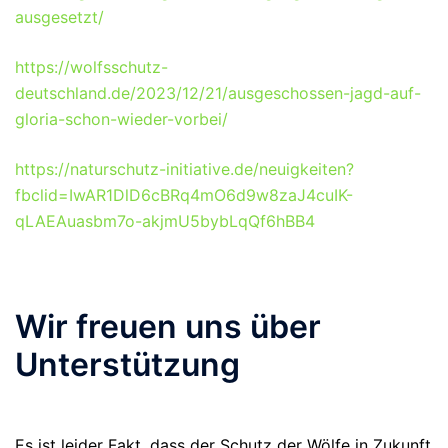
ausgesetzt/
https://wolfsschutz-
deutschland.de/2023/12/21/ausgeschossen-jagd-auf-
gloria-schon-wieder-vorbei/
https://naturschutz-initiative.de/neuigkeiten?
fbclid=IwAR1DlD6cBRq4mO6d9w8zaJ4cuIK-
qLAEAuasbm7o-akjmU5bybLqQf6hBB4
Wir freuen uns über
Unterstützung
Es ist leider Fakt, dass der Schutz der Wölfe in Zukunft