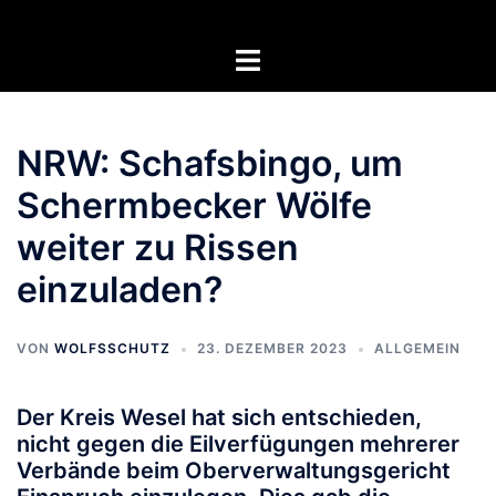
Zum
Inhalt
Menü
springen
umschalten
NRW: Schafsbingo, um
Schermbecker Wölfe
weiter zu Rissen
einzuladen?
VON
WOLFSSCHUTZ
23. DEZEMBER 2023
ALLGEMEIN
Der Kreis Wesel hat sich entschieden,
nicht gegen die Eilverfügungen mehrerer
Verbände beim Oberverwaltungsgericht