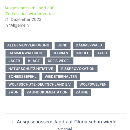
Ausgeschossen: Jagd auf
Gloria schon wieder vorbei
21. Dezember 2023
In "Allgemein"
ALLGEMEINVERFÜGUNG
BUND
DÄMMERWALD
DÄMMERWALDRÜDE
GLORIAN
INGOLF
JAGD
JÄGER
KLAGE
KREIS WESEL
NATURSCHUTZINITIATIVE
RISSPROVOKATION
SCHIESSBEFEHL
WEIDETIERHALTER
WOLFSSCHUTZ-DEUTSCHLAND E.V.
WOLFSWELPEN
ZAUN
ZAUNDOKUMENTATION
ZÄUNE
Beitragsnavigation
Ausgeschossen: Jagd auf Gloria schon wieder
vorbei