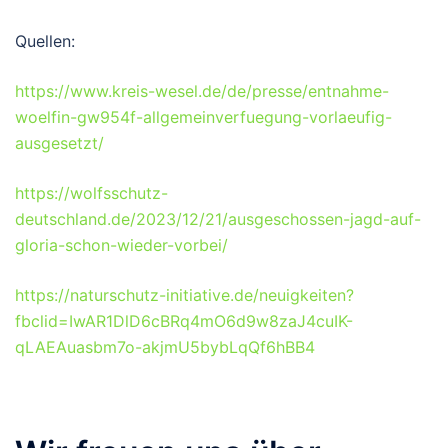
Quellen:
https://www.kreis-wesel.de/de/presse/entnahme-
woelfin-gw954f-allgemeinverfuegung-vorlaeufig-
ausgesetzt/
https://wolfsschutz-
deutschland.de/2023/12/21/ausgeschossen-jagd-auf-
gloria-schon-wieder-vorbei/
https://naturschutz-initiative.de/neuigkeiten?
fbclid=IwAR1DlD6cBRq4mO6d9w8zaJ4cuIK-
qLAEAuasbm7o-akjmU5bybLqQf6hBB4