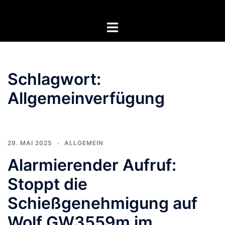
Zum
Inhalt
Menü
springen
umschalten
Schlagwort:
Allgemeinverfügung
29. MAI 2025
ALLGEMEIN
Alarmierender Aufruf:
Stoppt die
Schießgenehmigung auf
Wolf GW3559m im