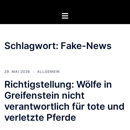
Zum
Inhalt
Menü
springen
umschalten
Schlagwort:
Fake-News
29. MAI 2026
ALLGEMEIN
Richtigstellung: Wölfe in
Greifenstein nicht
verantwortlich für tote und
verletzte Pferde