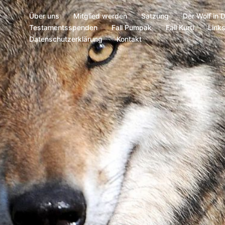
Über uns
Mitglied werden
Satzung
Der Wolf in 
Testamentsspenden
Fall Pumpak
Fall Kurti
Link
Datenschutzerklärung
Kontakt