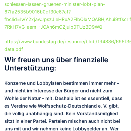
schiessen-lassen-gruenen-minister-lobt-plan-
67fa2535b9016b0df30c67af?
fbclid=IwY2xjawJpszJleHRuA2FlbQIxMQABHjAhui9tfs
7RkH7vG_aem_-JOAn6mOZjulp0TUzBD9WQ
https://www.bundestag.de/resource/blob/194886/696f3
data.pdf
Wir freuen uns über finanzielle
Unterstützung:
Konzerne und Lobbyisten bestimmen immer mehr –
und nicht im Interesse der Bürger und nicht zum
Wohle der Natur – mit. Deshalb ist es essentiell, dass
es Vereine wie Wolfsschutz-Deutschland e. V. gibt,
die völlig unabhängig sind. Kein Vorstandsmitglied
sitzt in einer Partei. Parteien mischen auch nicht bei
uns mit und wir nehmen keine Lobbygelder an. Wer