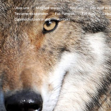
Über uns
Mitglied werden
Satzung
Der Wolf in 
Testamentsspenden
Fall Pumpak
Fall Kurti
Link
Datenschutzerklärung
Kontakt