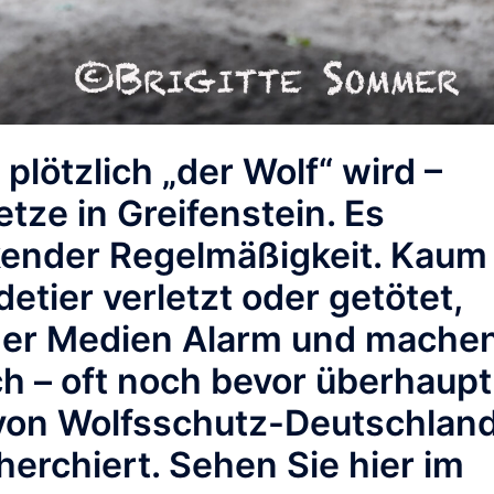
lötzlich „der Wolf“ wird –
tze in Greifenstein.
Es
kender Regelmäßigkeit. Kaum
etier verletzt oder getötet,
 der Medien Alarm und mache
ch – oft noch bevor überhaupt
 von Wolfsschutz-Deutschlan
herchiert. Sehen Sie hier im