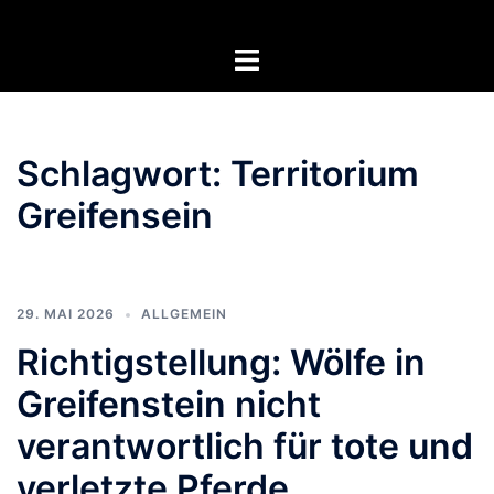
Zum
Inhalt
Menü
springen
umschalten
Schlagwort:
Territorium
Greifensein
29. MAI 2026
ALLGEMEIN
Richtigstellung: Wölfe in
Greifenstein nicht
verantwortlich für tote und
verletzte Pferde