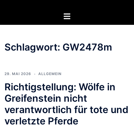
Zum
Inhalt
Menü
springen
umschalten
Schlagwort:
GW2478m
29. MAI 2026
ALLGEMEIN
Richtigstellung: Wölfe in
Greifenstein nicht
verantwortlich für tote und
verletzte Pferde