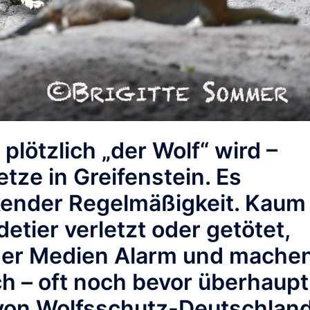
lötzlich „der Wolf“ wird –
tze in Greifenstein.
Es
kender Regelmäßigkeit. Kaum
etier verletzt oder getötet,
 der Medien Alarm und mache
ch – oft noch bevor überhaupt
 von Wolfsschutz-Deutschlan