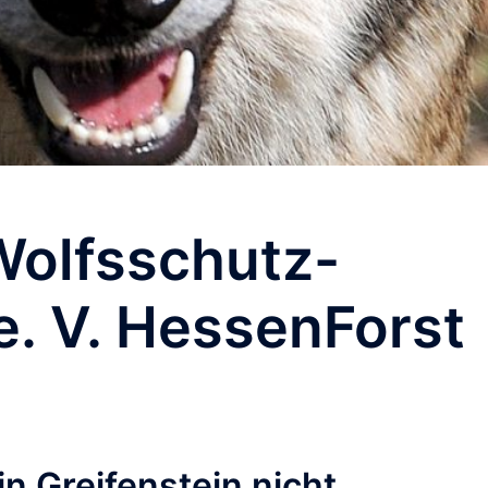
Wolfsschutz-
e. V. HessenForst
in Greifenstein nicht