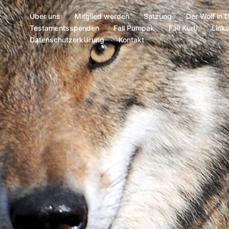
Über uns
Mitglied werden
Satzung
Der Wolf in 
Testamentsspenden
Fall Pumpak
Fall Kurti
Link
Datenschutzerklärung
Kontakt